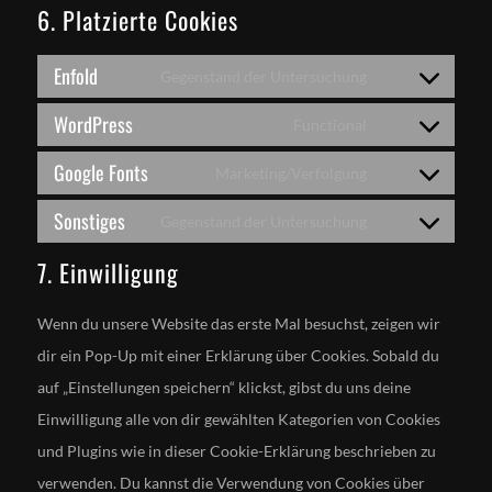
6. Platzierte Cookies
Enfold
Gegenstand der Untersuchung
Consent
WordPress
to
Functional
Consent
service
Google Fonts
to
Marketing/Verfolgung
enfold
Consent
service
Sonstiges
to
Gegenstand der Untersuchung
wordpress
Consent
service
7. Einwilligung
to
google-
service
fonts
Wenn du unsere Website das erste Mal besuchst, zeigen wir
sonstiges
dir ein Pop-Up mit einer Erklärung über Cookies. Sobald du
auf „Einstellungen speichern“ klickst, gibst du uns deine
Einwilligung alle von dir gewählten Kategorien von Cookies
und Plugins wie in dieser Cookie-Erklärung beschrieben zu
verwenden. Du kannst die Verwendung von Cookies über