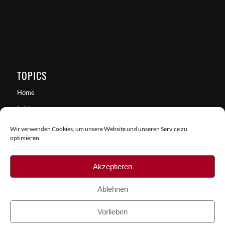
TOPICS
Home
Leistung
Anprechpartner
Wir verwenden Cookies, um unsere Website und unseren Service zu
optimieren.
Historie
Kontakt
Akzeptieren
Ablehnen
Vorlieben
Lausmann Transporte GmbH |
Impressum
|
Datenschutz
| Realisierung: